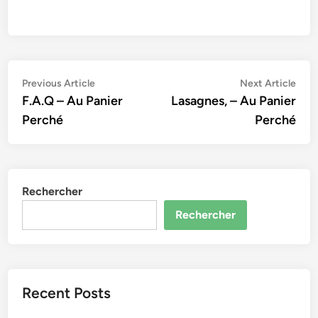
Navigation
Previous
Nex
Previous Article
Next Article
article:
artic
F.A.Q – Au Panier
Lasagnes, – Au Panier
de
Perché
Perché
l’article
Rechercher
Rechercher
Recent Posts