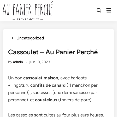
Skip
to
Mai
Open
Men
content
Search
Posted
Uncategorized
in
Cassoulet – Au Panier Perché
by
admin
•
juin 10, 2023
Un bon
cassoulet maison,
avec haricots
« lingots »,
confits de canard
( 1 manchon par
personne))
,
saucisses (une demi saucisse par
personne) et
coustelous
(travers de porc).
Les cassoles sont cuites au four plusieurs heures.