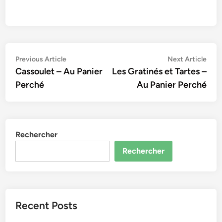
Navigation
Previous
Nex
Previous Article
Next Article
article:
artic
Cassoulet – Au Panier
Les Gratinés et Tartes –
de
Perché
Au Panier Perché
l’article
Rechercher
Rechercher
Recent Posts