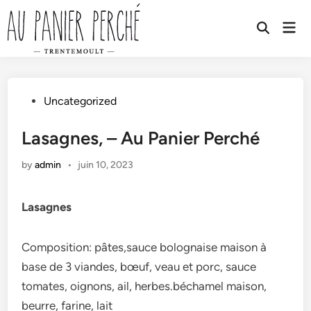
Skip
to
Mai
Open
Men
content
Search
Posted
Uncategorized
in
Lasagnes, – Au Panier Perché
by
admin
•
juin 10, 2023
Lasagnes
Composition: pâtes,sauce bolognaise maison à
base de 3 viandes, bœuf, veau et porc, sauce
tomates, oignons, ail, herbes.béchamel maison,
beurre, farine, lait