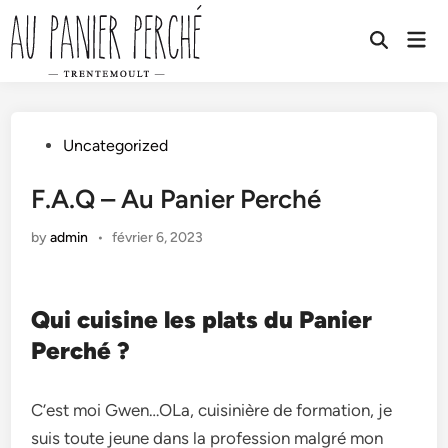
Skip
to
Mai
Open
Men
content
Search
Posted
Uncategorized
in
F.A.Q – Au Panier Perché
by
admin
•
février 6, 2023
Qui cuisine les plats du Panier
Perché ?
C’est moi Gwen…OLa, cuisinière de formation, je
suis toute jeune dans la profession malgré mon