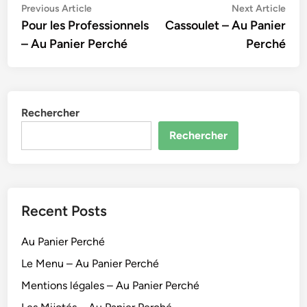
Navigation
Previous
Nex
Previous Article
Next Article
article:
artic
Pour les Professionnels
Cassoulet – Au Panier
de
– Au Panier Perché
Perché
l’article
Rechercher
Rechercher
Recent Posts
Au Panier Perché
Le Menu – Au Panier Perché
Mentions légales – Au Panier Perché