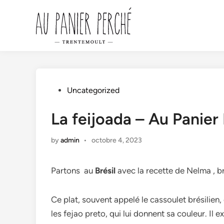
Skip
to
content
Posted
Uncategorized
in
La feijoada – Au Panier
by
admin
•
octobre 4, 2023
Partons au
Brésil
avec la recette de Nelma , br
Ce plat, souvent appelé le cassoulet brésilien,
les fejao preto, qui lui donnent sa couleur. Il e