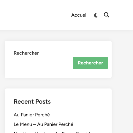
Switch
Accueil
Open
to
Search
dark
mode
Rechercher
Rechercher
Recent Posts
Au Panier Perché
Le Menu – Au Panier Perché