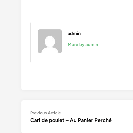
admin
More by admin
Navigation
Previous
Previous Article
article:
Cari de poulet – Au Panier Perché
de
l’article