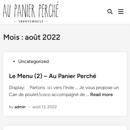
Skip
to
Mai
Open
Men
content
Search
Mois :
août 2022
P
Uncategorized
o
s
Le Menu (2) – Au Panier Perché
t
Display: Partons ici vers l’Inde … Je vous propose un
e
L
Cari de poulet/coco accompagné de …
Read more
d
e
i
by
admin
•
août 13, 2022
M
n
e
n
u