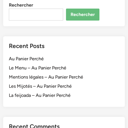
Rechercher
(
2
Rechercher
)
–
A
u
Recent Posts
P
a
Au Panier Perché
n
i
Le Menu – Au Panier Perché
e
Mentions légales – Au Panier Perché
r
Les Mijotés – Au Panier Perché
P
e
La feijoada – Au Panier Perché
r
c
h
é
Recent Comments