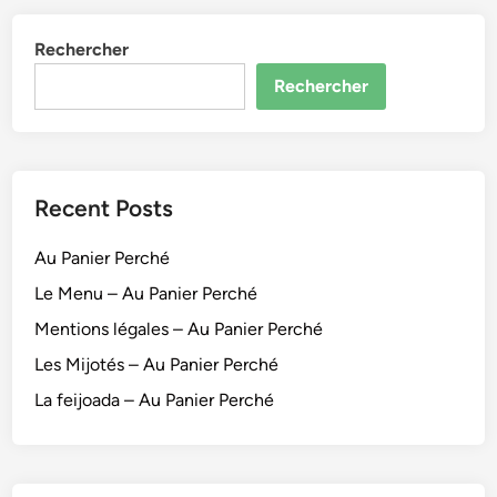
l
Rechercher
e
s
Rechercher
c
h
i
n
Recent Posts
o
i
Au Panier Perché
s
e
Le Menu – Au Panier Perché
s
Mentions légales – Au Panier Perché
v
Les Mijotés – Au Panier Perché
é
g
La feijoada – Au Panier Perché
é
t
a