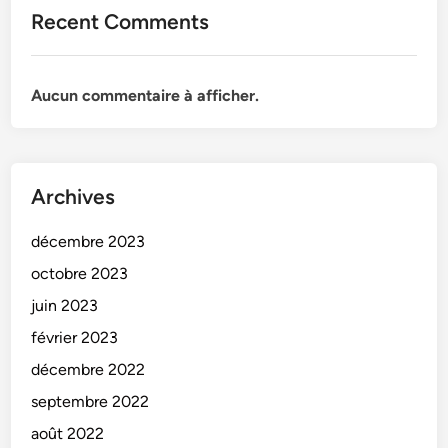
r
Recent Comments
i
e
n
Aucun commentaire à afficher.
n
e
s
à
Archives
l
a
décembre 2023
B
r
octobre 2023
o
juin 2023
c
février 2023
a
n
décembre 2022
t
septembre 2022
e
août 2022
.