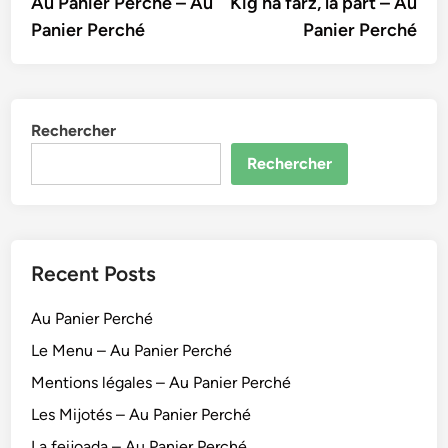
article:
artic
Au Panier Perché – Au
Kig ha farz, la part – Au
de
Panier Perché
Panier Perché
l’article
Rechercher
Rechercher
Recent Posts
Au Panier Perché
Le Menu – Au Panier Perché
Mentions légales – Au Panier Perché
Les Mijotés – Au Panier Perché
La feijoada – Au Panier Perché