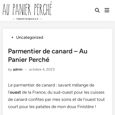
Skip
to
Mai
Open
Men
content
Search
Posted
Uncategorized
in
Parmentier de canard – Au
Panier Perché
by
admin
•
octobre 4, 2023
Le parmentier de canard : savant mélange de
l’
ouest
de la France, du sud-ouest pour les cuisses
de canard confites par mes soins et de l’ouest tout
court pour les patates de mon doux Finistère !