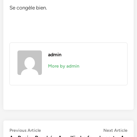
Se congèle bien.
admin
More by admin
Navigation
Previous
Nex
Previous Article
Next Article