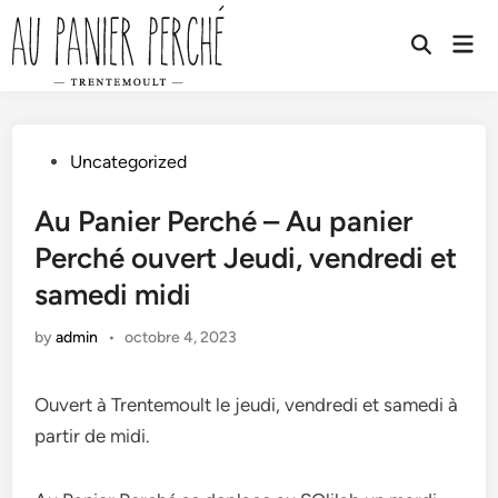
Skip
to
Mai
Open
Men
content
Search
Posted
Uncategorized
in
Au Panier Perché – Au panier
Perché ouvert Jeudi, vendredi et
samedi midi
by
admin
•
octobre 4, 2023
Ouvert à Trentemoult le jeudi, vendredi et samedi à
partir de midi.